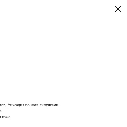
тор, фиксация по ноге липучками.
а
я кожа