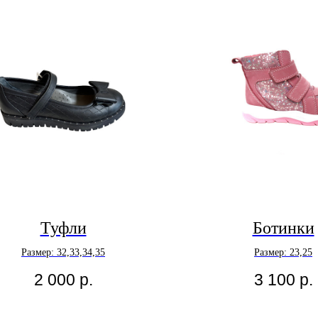
Туфли
Ботинки
Размер: 32,33,34,35
Размер: 23,25
2 000
р.
3 100
р.