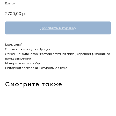
Bayrak
2700,00
р.
Добавить в корзину
Цвет: синий
Страна производства: Турция
Описание: супинатор, жесткая пяточная часть, хорошая фиксация по
ножке липучками
Материал верха: нубук
Материал подкладки: натуральная кожа
Смотрите также