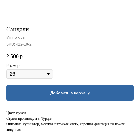
Сандали
Minno kids
SKU:
422-10-2
2 500
р.
Размер
Добавить в корзину
Цвет: фукси
Страна производства: Турция
Описание: супинатор, жесткая пяточкая часть, хорошая фиксация по ножке
липучками.