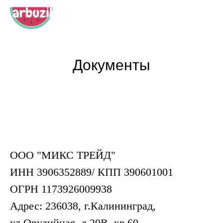
Документы
ООО "МИКС ТРЕЙД"
ИНН 3906352889/ КПП 390601001
ОГРН 1173926009938
Адрес: 236038, г.Калининград,
ул.Орудийная, д.20В, кв.60